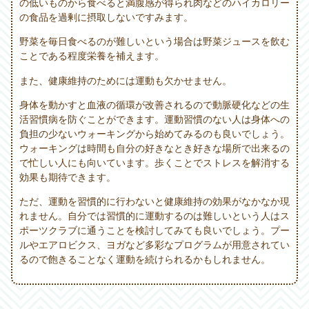
の低いものから食べると満腹感が得られ肉などのハイカロリー
の食品を過剰に摂取しないですみます。
野菜を毎日食べるのが難しいという場合は野菜ジュースを飲む
ことである程度栄養を補えます。
また、健康維持のためには運動も欠かせません。
身体を動かすと血液の循環が改善されるので動脈硬化などの生
活習慣病を防ぐことができます。運動習慣のない人は身体への
負担の少ないウォーキングから始めてみるのも良いでしょう。
ウォーキングは時間も自分の好きなとき好きな場所で出来るの
で忙しい人にも向いています。歩くことでストレスを解消する
効果も期待できます。
ただ、運動を習慣的に行わないと健康維持の効果がなかなか現
れません。自分では習慣的に運動するのは難しいという人はス
ポーツクラブに通うことを検討してみても良いでしょう。プー
ルやエアロビクス、ヨガなど多彩なプログラムが用意されてい
るので飽きることなく運動を続けられるかもしれません。
Post navigation